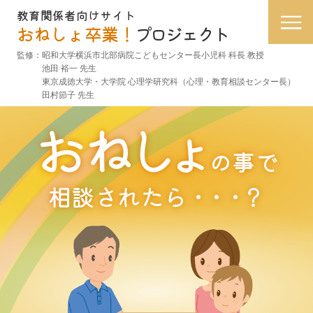
教育関係者向けサイト
おねしょ卒業！
プロジェクト
監修：
昭和大学横浜市北部病院こどもセンター長
小児科 科長 教授
池田 裕一 先生
東京成徳大学・大学院 心理学研究科
（心理・教育相談センター長）
田村節子 先生
お
ね
し
ょ
の事で
相談されたら
・・・
？