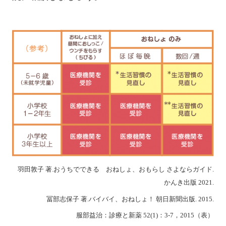
羽田敦子 著.おうちでできる おねしょ、おもらし さよならガイド.
かんき出版 2021.
冨部志保子 著.バイバイ、おねしょ！ 朝日新聞出版. 2015.
服部益治：診療と新薬 52(1)：3-7，2015（表）