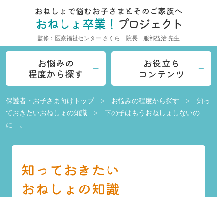
おねしょで悩むお子さまと
そのご家族へ
おねしょ卒業！
プロジェクト
監修：医療福祉センター さくら
院長 服部益治 先生
お悩みの
お役立ち
程度から探す
コンテンツ
保護者・お子さま向けトップ
>
お悩みの程度から探す
>
知っ
ておきたいおねしょの知識
> 下の子はもうおねしょしないの
に…。
知っておきたい
おねしょの知識